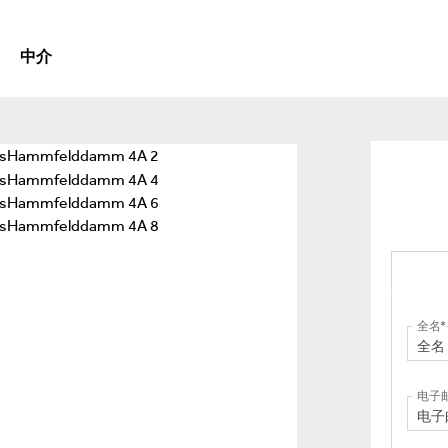
中介
全名
电子