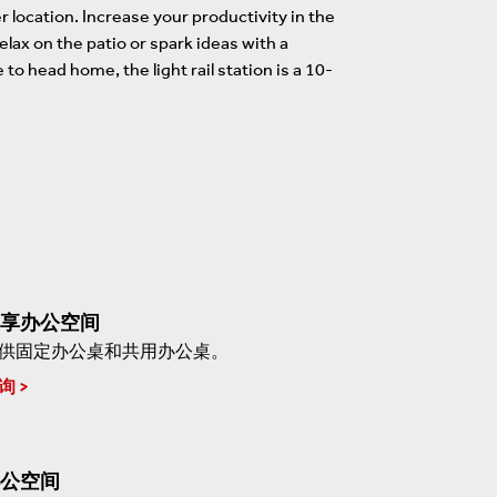
r location. Increase your productivity in the
lax on the patio or spark ideas with a
o head home, the light rail station is a 10-
享办公空间
供固定办公桌和共用办公桌。
询
公空间