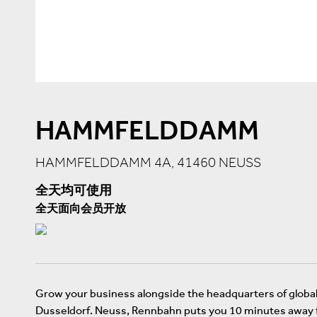
HAMMFELDDAMM
HAMMFELDDAMM 4A, 41460 NEUSS
全天均可使用
全天面向会员开放
Grow your business alongside the headquarters of global
Dusseldorf. Neuss, Rennbahn puts you 10 minutes away fr