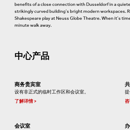
benefits of a close connection with Dusseldorf in a quiete
strikingly curved building’s bright modern workspaces. Re
Shakespeare play at Neuss Globe Theatre. When it’s time t
minute walk away.
中心产品
商务贵宾室
共
设有非正式的临时工作区和会议室。
提
了解详情
咨
会议室
办