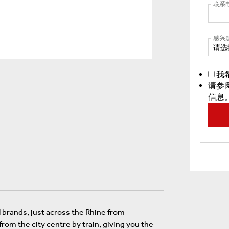
联系
感兴
请选
我
请参
信息
 brands, just across the Rhine from
om the city centre by train, giving you the