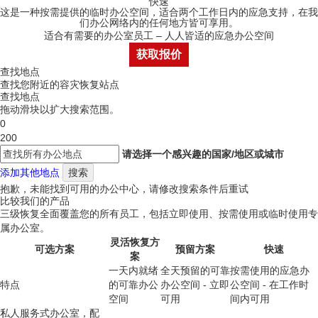
快速
这是一种按需提供的临时办公空间，适合两个工作日内的应急支持，在我
们办公网络内的任何地方皆可享用。
适合有需要的办公室员工 – 人人皆适的应急办公空间
获取报价
查找地点
查找您附近的容灾恢复站点
查找地点
拖动滑块以扩大搜索范围。
0
200
请选择一个感兴趣的国家/地区或城市
添加其他地点
抱歉，未能找到可用的办公中心，请修改搜索条件后重试
比较我们的产品
三级恢复全面覆盖您的所有员工，包括立即使用、按需使用或临时使用专
属办公室。
灵活恢复方
可选方案
预留方案
快速
案
一天内就绪
全天预留的可靠
按需使用的应急办
特点
的可靠办公
办公空间 - 立即
公空间 - 在工作时
空间
可用
间内可用
私人服务式办公室，配