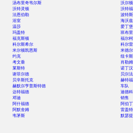
汤布里奇韦尔斯
沃尔顿
沃特灵顿
沃特福
法恩伯勒
波特斯
浴室
海沃兹
温莎
爱丁堡
玛盖特
班布里
福克斯顿
福尔柯
科尔斯希尔
科尔雷
米尔顿凯恩斯
米德尔
约克
纽卡斯
考文垂
肖勒姆
莱斯特
诺丁汉
谢菲尔德
贝尔法
贝辛斯托克
赫特福
赫默尔亨普斯特德
车队
达特福德
迪德科
邓迪
销售
阿什福德
阿伯丁
阿默舍姆
雷盖特
韦茅斯
默瑟提