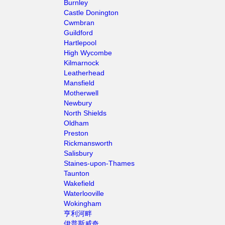
Burnley
Castle Donington
Cwmbran
Guildford
Hartlepool
High Wycombe
Kilmarnock
Leatherhead
Mansfield
Motherwell
Newbury
North Shields
Oldham
Preston
Rickmansworth
Salisbury
Staines-upon-Thames
Taunton
Wakefield
Waterlooville
Wokingham
亨利河畔
伊普斯威奇