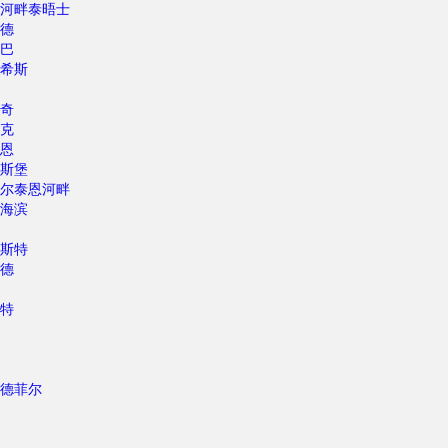
河畔泰晤士
德
巴
希斯
奇
克
恩
斯堡
尔泰恩河畔
海滨
斯特
德
特
德菲尔