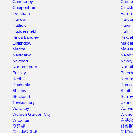
Camberley
Canno
Chippenham
Cleck
Evesham
Fareh
Harlow
Harpe
Hatfield
Havan
Huddersfield
Hull
Kings Langley
Kirkca
Linlithgow
Maide
Marlow
Moles
Nantgarw
Newbr
Newport
Newry
Northampton
Northf
Paisley
Peter
Redhill
Renfr
Rochdale
Roms
Shipley
South
Stockport
Surrey
Tewkesbury
Uxbri
Wallasey
Warwi
Welwyn Garden City
Widne
Wrexham
东基尔
亨廷顿
什鲁斯
伍尔弗汉普顿
伍斯特