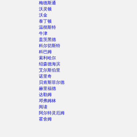
梅德斯通
沃灵顿
沃金
泰丁顿
温彻斯特
牛津
盖茨黑德
科尔切斯特
科巴姆
索利哈尔
绍森德海滨
艾尔斯伯里
诺里奇
贝肯斯菲尔德
赫里福德
达勒姆
邓弗姆林
阅读
阿尔特灵厄姆
霍舍姆