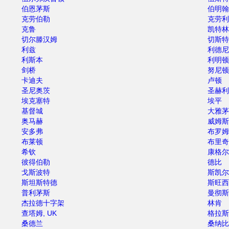
伯恩茅斯
伯明翰
克劳伯勒
克劳利
克鲁
凯特林
切尔滕汉姆
切斯特
利兹
利德尼
利斯本
利明顿
剑桥
努尼顿
卡迪夫
卢顿
圣尼奥茨
圣赫利
埃克塞特
埃平
基督城
大雅茅
奥马赫
威姆斯
安多弗
布罗姆
布莱顿
布里奇
希钦
康格尔
彼得伯勒
德比
戈斯波特
斯凯尔
斯坦斯特德
斯旺西
普利茅斯
曼彻斯
杰拉德十字架
林肯
查塔姆, UK
格拉斯
桑德兰
桑纳比