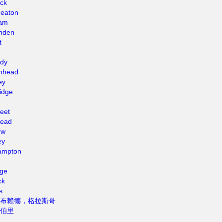
ck
heaton
am
nden
t
ldy
nhead
ey
idge
leet
head
ew
ey
ampton
dge
ck
s
布赖德，格拉斯哥
伯里