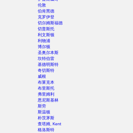
伦敦
伯肯黑德
克罗伊登
切尔姆斯福德
切普斯托
利文斯顿
利物浦
博尔顿
圣奥尔本斯
坎特伯雷
基德明斯特
奇切斯特
威根
布莱克本
布里斯托
弗里姆利
恩尼斯基林
斯劳
斯温顿
朴茨茅斯
查塔姆, Kent
格洛斯特