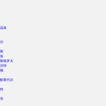
温泉
尔
斯
洛
斯格罗夫
沃特
顿
默斯代尔
特
哥