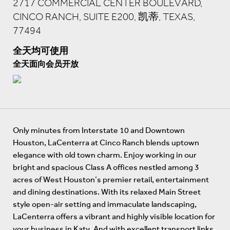
2717 COMMERCIAL CENTER BOULEVARD,
CINCO RANCH, SUITE E200, 凯蒂, TEXAS,
77494
全天均可使用
全天面向会员开放
Only minutes from Interstate 10 and Downtown
Houston, LaCenterra at Cinco Ranch blends uptown
elegance with old town charm. Enjoy working in our
bright and spacious Class A offices nestled among 3
acres of West Houston’s premier retail, entertainment
and dining destinations. With its relaxed Main Street
style open-air setting and immaculate landscaping,
LaCenterra offers a vibrant and highly visible location for
your business in Katy. And with excellent transport links