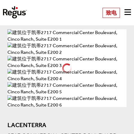
致电
LACENTERRA