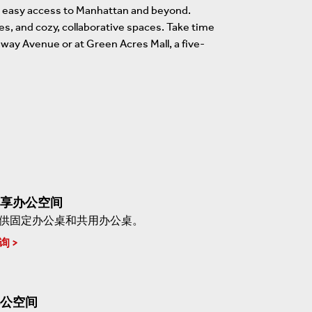
ng easy access to Manhattan and beyond.
nes, and cozy, collaborative spaces. Take time
away Avenue or at Green Acres Mall, a five-
享办公空间
供固定办公桌和共用办公桌。
询
公空间