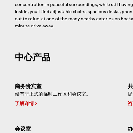
concentration in peaceful surroundings, while still havi
Inside, you’ll find adjustable chairs, spacious desks, pho
out to refuel at one of the many nearby eateries on Rock
minute drive away.
中心产品
商务贵宾室
共
设有非正式的临时工作区和会议室。
提
了解详情
咨
会议室
办