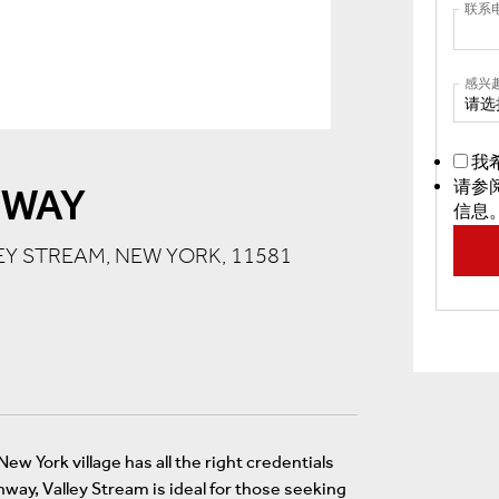
联系
感兴
请选
我
请参
HWAY
信息
LEY STREAM, NEW YORK, 11581
w York village has all the right credentials
hway, Valley Stream is ideal for those seeking