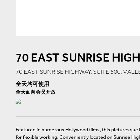
70 EAST SUNRISE HIG
70 EAST SUNRISE HIGHWAY, SUITE 500, VAL
全天均可使用
全天面向会员开放
Featured in numerous Hollywood films, this picturesque Ne
for flexible working. Conveniently located on Sunrise Hig