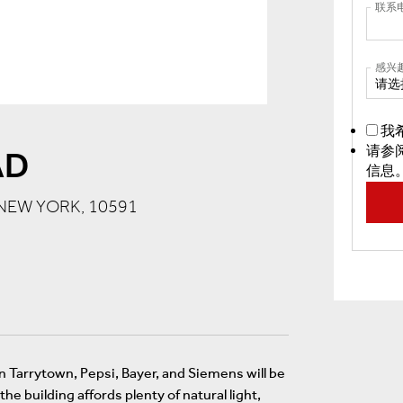
联系
感兴
请选
我
请参
AD
信息
NEW YORK, 10591
in Tarrytown, Pepsi, Bayer, and Siemens will be
e building affords plenty of natural light,