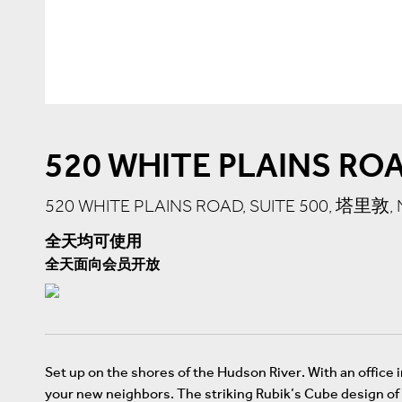
520 WHITE PLAINS RO
520 WHITE PLAINS ROAD, SUITE 500, 塔里敦, 
全天均可使用
全天面向会员开放
Set up on the shores of the Hudson River. With an office 
your new neighbors. The striking Rubik’s Cube design of th