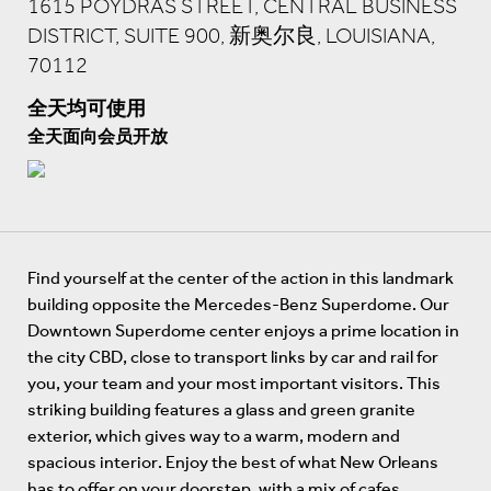
1615 POYDRAS STREET, CENTRAL BUSINESS
DISTRICT, SUITE 900, 新奥尔良, LOUISIANA,
70112
全天均可使用
全天面向会员开放
Find yourself at the center of the action in this landmark
building opposite the Mercedes-Benz Superdome. Our
Downtown Superdome center enjoys a prime location in
the city CBD, close to transport links by car and rail for
you, your team and your most important visitors. This
striking building features a glass and green granite
exterior, which gives way to a warm, modern and
spacious interior. Enjoy the best of what New Orleans
has to offer on your doorstep, with a mix of cafes,