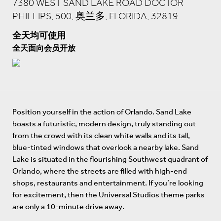
7380 WEST SAND LAKE ROAD DOCTOR
PHILLIPS, 500, 奥兰多, FLORIDA, 32819
全天均可使用
全天面向会员开放
Position yourself in the action of Orlando. Sand Lake
boasts a futuristic, modern design, truly standing out
from the crowd with its clean white walls and its tall,
blue-tinted windows that overlook a nearby lake. Sand
Lake is situated in the flourishing Southwest quadrant of
Orlando, where the streets are filled with high-end
shops, restaurants and entertainment. If you’re looking
for excitement, then the Universal Studios theme parks
are only a 10-minute drive away.