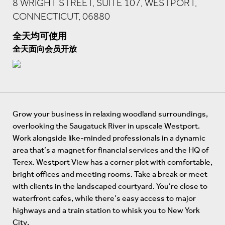
8 WRIGHT STREET, SUITE 107, WESTPORT,
CONNECTICUT, 06880
全天均可使用
全天面向会员开放
Grow your business in relaxing woodland surroundings,
overlooking the Saugatuck River in upscale Westport.
Work alongside like-minded professionals in a dynamic
area that’s a magnet for financial services and the HQ of
Terex. Westport View has a corner plot with comfortable,
bright offices and meeting rooms. Take a break or meet
with clients in the landscaped courtyard. You’re close to
waterfront cafes, while there’s easy access to major
highways and a train station to whisk you to New York
City.