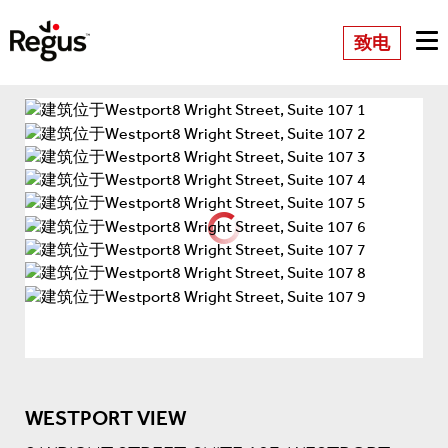
致电
WESTPORT VIEW