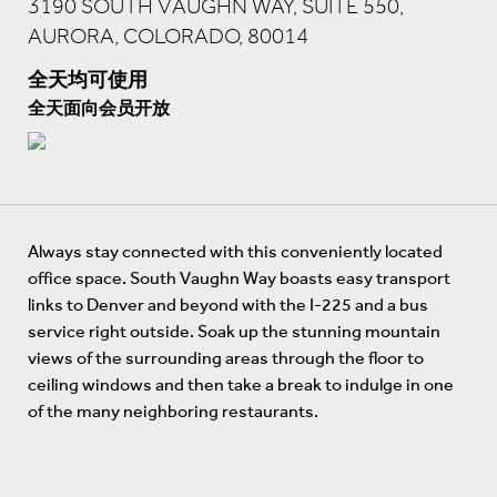
3190 SOUTH VAUGHN WAY, SUITE 550,
AURORA, COLORADO, 80014
全天均可使用
全天面向会员开放
Always stay connected with this conveniently located
office space. South Vaughn Way boasts easy transport
links to Denver and beyond with the I-225 and a bus
service right outside. Soak up the stunning mountain
views of the surrounding areas through the floor to
ceiling windows and then take a break to indulge in one
of the many neighboring restaurants.