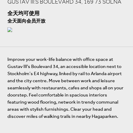
GUSTAV III:S BOULEVARD 34, 169 73 SOLNA
全天均可使用
全天面向会员开放
Improve your work-life balance with office space at
Gustav III's Boulevard 34, an accessible location next to
Stockholm’s E4 highway, linked by rail to Arlanda airport
and the city centre. Move between work and leisure
seamlessly with restaurants, cafes and shops all on your
doorstep. Feel comfortable in spacious interiors
featuring wood flooring, network in trendy communal
areas with stylish furnishings. Clear your head and
discover miles of walking trails in nearby Hagaparken.