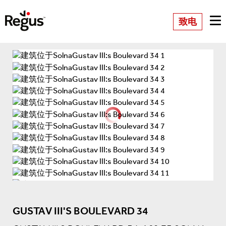
致电
GUSTAV III'S BOULEVARD 34