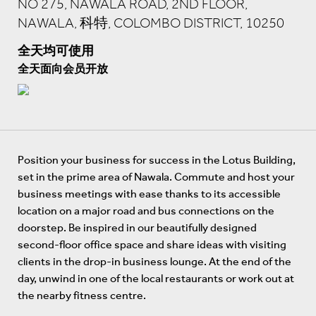
NO 275, NAWALA ROAD, 2ND FLOOR,
NAWALA, 科特, COLOMBO DISTRICT, 10250
全天均可使用
全天面向会员开放
Position your business for success in the Lotus Building,
set in the prime area of Nawala. Commute and host your
business meetings with ease thanks to its accessible
location on a major road and bus connections on the
doorstep. Be inspired in our beautifully designed
second-floor office space and share ideas with visiting
clients in the drop-in business lounge. At the end of the
day, unwind in one of the local restaurants or work out at
the nearby fitness centre.