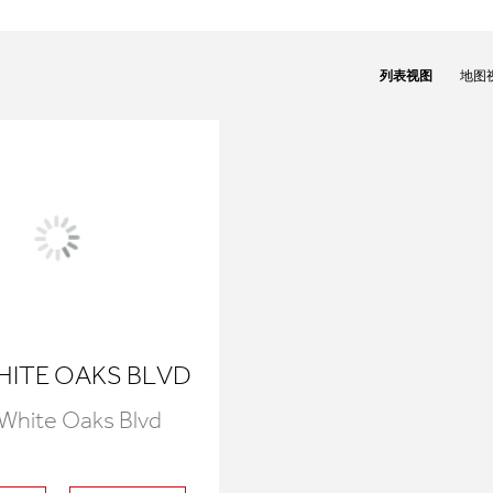
列表视图
地图
HITE OAKS BLVD
White Oaks Blvd