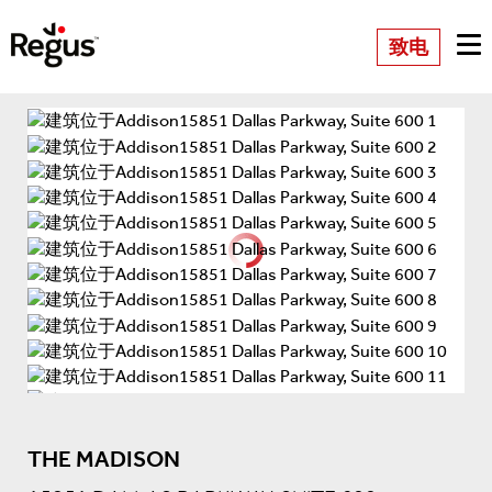
致电
THE MADISON