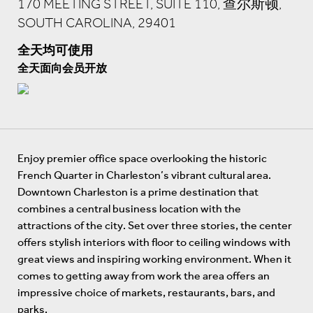
170 MEETING STREET, SUITE 110, 查尔斯顿,
SOUTH CAROLINA, 29401
全天均可使用
全天面向会员开放
Enjoy premier office space overlooking the historic
French Quarter in Charleston’s vibrant cultural area.
Downtown Charleston is a prime destination that
combines a central business location with the
attractions of the city. Set over three stories, the center
offers stylish interiors with floor to ceiling windows with
great views and inspiring working environment. When it
comes to getting away from work the area offers an
impressive choice of markets, restaurants, bars, and
parks.