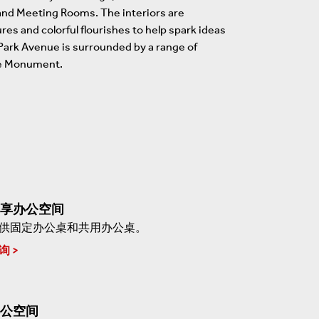
ce and Meeting Rooms. The interiors are
res and colorful flourishes to help spark ideas
Park Avenue is surrounded by a range of
rce Monument.
享办公空间
供固定办公桌和共用办公桌。
询
公空间