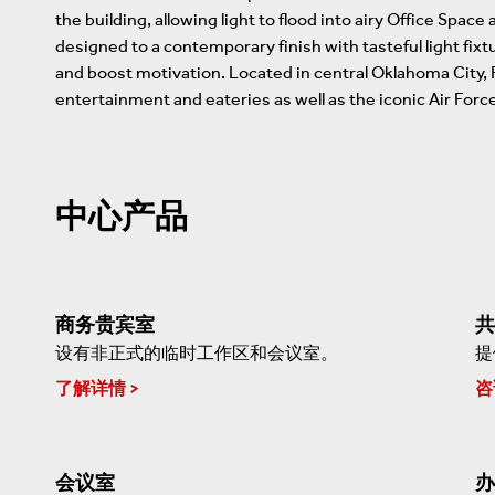
the building, allowing light to flood into airy Office Spa
designed to a contemporary finish with tasteful light fixtu
and boost motivation. Located in central Oklahoma City, 
entertainment and eateries as well as the iconic Air Fo
中心产品
商务贵宾室
共
设有非正式的临时工作区和会议室。
提
了解详情
咨
会议室
办