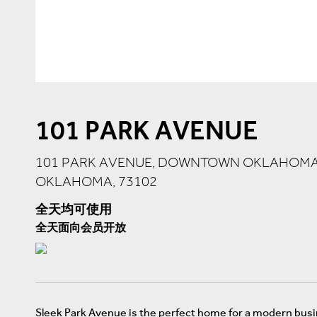
101 PARK AVENUE
101 PARK AVENUE, DOWNTOWN OKLAHOMA
OKLAHOMA, 73102
全天均可使用
全天面向会员开放
Sleek Park Avenue is the perfect home for a modern busi