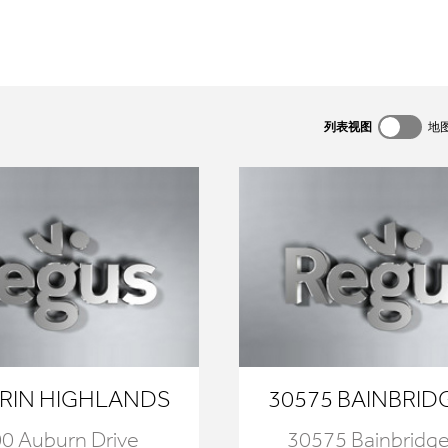
列表视图
地
RIN HIGHLANDS
30575 BAINBRID
0 Auburn Drive
30575 Bainbridge