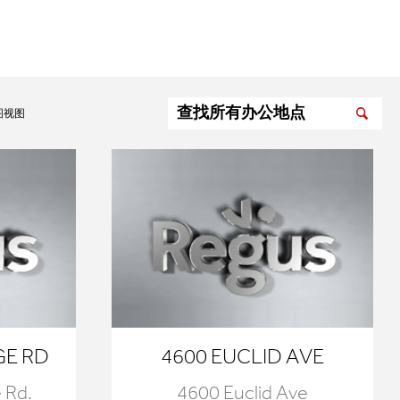
图视图
GE RD
4600 EUCLID AVE
 Rd.
4600 Euclid Ave