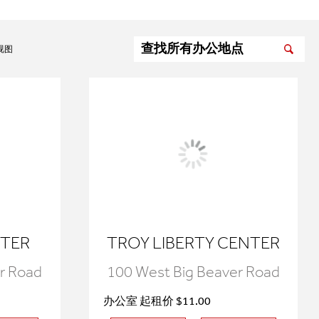
视图
NTER
TROY LIBERTY CENTER
r Road
100 West Big Beaver Road
办公室 起租价 $11.00