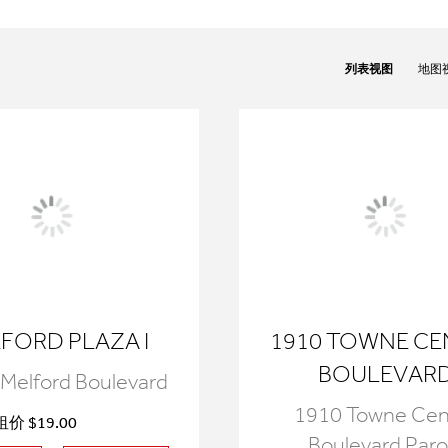
列表视图
地图
FORD PLAZA I
1910 TOWNE CE
BOULEVAR
Melford Boulevard
1910 Towne Cen
价 $19.00
Boulevard Paro