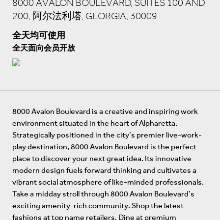
8000 AVALON BOULEVARD, SUITES 100 AND
200, 阿尔法利塔, GEORGIA, 30009
全天均可使用
全天面向会员开放
8000 Avalon Boulevard is a creative and inspiring work
environment situated in the heart of Alpharetta.
Strategically positioned in the city’s premier live-work-
play destination, 8000 Avalon Boulevard is the perfect
place to discover your next great idea. Its innovative
modern design fuels forward thinking and cultivates a
vibrant social atmosphere of like-minded professionals.
Take a midday stroll through 8000 Avalon Boulevard’s
exciting amenity-rich community. Shop the latest
fashions at top name retailers. Dine at premium