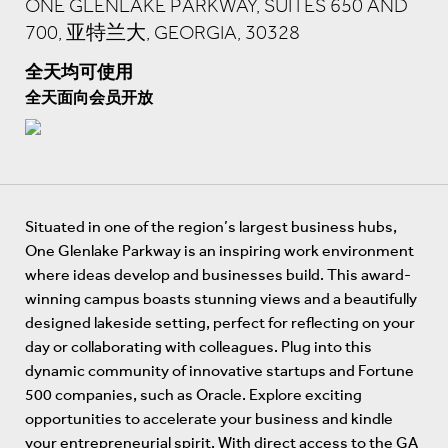
ONE GLENLAKE PARKWAY, SUITES 650 AND
700, 亚特兰大, GEORGIA, 30328
全天均可使用
全天面向会员开放
Situated in one of the region’s largest business hubs,
One Glenlake Parkway is an inspiring work environment
where ideas develop and businesses build. This award-
winning campus boasts stunning views and a beautifully
designed lakeside setting, perfect for reflecting on your
day or collaborating with colleagues. Plug into this
dynamic community of innovative startups and Fortune
500 companies, such as Oracle. Explore exciting
opportunities to accelerate your business and kindle
your entrepreneurial spirit. With direct access to the GA