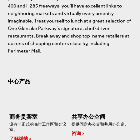
400 and I-285 freeways, you’ll have excellent links to
neighboring markets and virtually every amenity
imaginable. Treat yourself to lunch at a great selection of
One Glenlake Parkway’s signature, chef-driven
restaurants. Break away and shop top-name retailers at
dozens of shopping centers close by, including
Perimeter Mall.
中心产品
商务贵宾室
共享办公空间
设有非正式的临时工作区和会议
提供固定办公桌和共用办公桌。
室。
咨询
了解详情