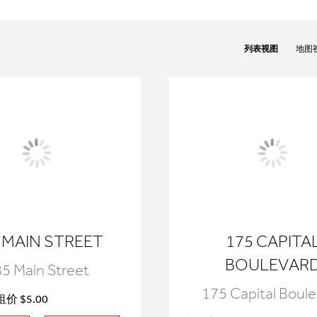
列表视图
地图
 MAIN STREET
175 CAPITA
BOULEVAR
5 Main Street
175 Capital Boul
价 $5.00