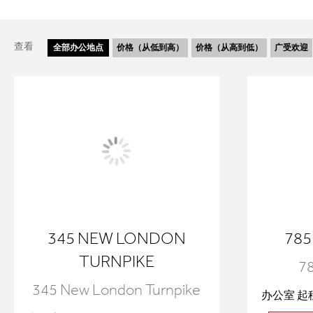
查看
全部
办公地点
价格（从低到高）
价格（从高到低）
广受欢迎
345 NEW LONDON
785
TURNPIKE
78
345 New London Turnpike
办公室 起租