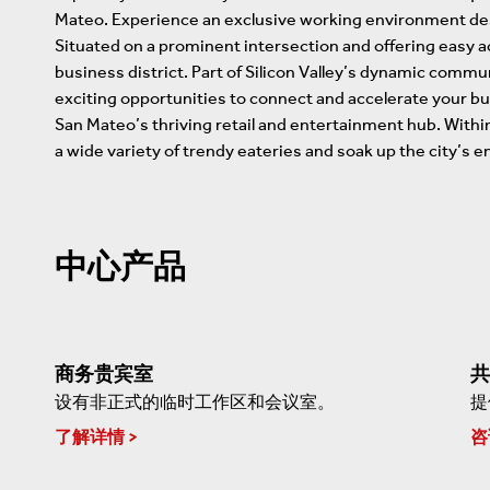
Mateo. Experience an exclusive working environment des
Situated on a prominent intersection and offering easy 
business district. Part of Silicon Valley’s dynamic commu
exciting opportunities to connect and accelerate your b
San Mateo’s thriving retail and entertainment hub. Withi
a wide variety of trendy eateries and soak up the city’s 
中心产品
商务贵宾室
共
设有非正式的临时工作区和会议室。
提
了解详情
咨