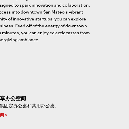
igned to spark innovation and collaboration.
access into downtown San Mateo’s vibrant
nity of innovative startups, you can explore
usiness. Feed off of the energy of downtown
n minutes, you can enjoy eclectic tastes from
energizing ambiance.
享办公空间
供固定办公桌和共用办公桌。
询