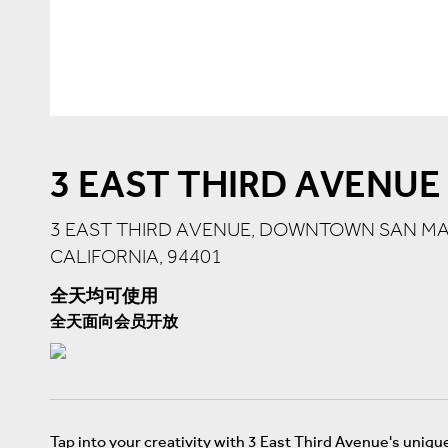
3 EAST THIRD AVENUE
3 EAST THIRD AVENUE, DOWNTOWN SAN MA
CALIFORNIA, 94401
全天均可使用
全天面向会员开放
Tap into your creativity with 3 East Third Avenue's uni