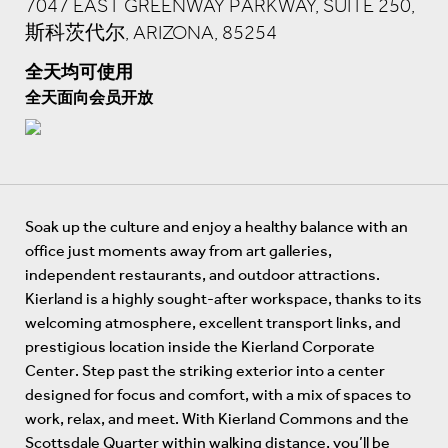
7047 EAST GREENWAY PARKWAY, SUITE 250,
斯科茨代尔, ARIZONA, 85254
全天均可使用
全天面向会员开放
Soak up the culture and enjoy a healthy balance with an
office just moments away from art galleries,
independent restaurants, and outdoor attractions.
Kierland is a highly sought-after workspace, thanks to its
welcoming atmosphere, excellent transport links, and
prestigious location inside the Kierland Corporate
Center. Step past the striking exterior into a center
designed for focus and comfort, with a mix of spaces to
work, relax, and meet. With Kierland Commons and the
Scottsdale Quarter within walking distance, you’ll be