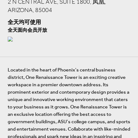
2 N CENTRAL AVE, SUITE 1800, 凤凰,
ARIZONA, 85004
全天均可使用
全天面向会员开放
Located in the heart of Phoenix’s central business
district, One Renaissance Tower is an exciting creative
workspace in a premier downtown address. Its
prominent exterior and contemporary design provides a
unique and innovative working environment that caters
to your business as it grows. One Renaissance Tower is
an exclusive location offering the best access to
government buildings, ASU’s college campus, and sports
and entertainment venues. Collaborate with like-minded
professionals and spark new ideas in an inspiring and