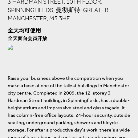
3 HARDMAN STREET, 10TH FLOOR,
SPINNINGFIELDS, 曼彻斯特, GREATER
MANCHESTER, M3 3HF
全天均可使用
全天面向会员开放
Raise your business above the competition when you
make a base at one of the tallest buildings in Manchester
city centre. Completed in 2009, the 12-storey 3
Hardman Street building, in Spinningfields, has a double-
height atrium and impressive steel and glass façade. It
has column-free office layouts, 24-hour security, outside
seating, underground parking, showers and bicycle
storage. For after a productive day’s work, there’s a wide
range of bars, shops and restaurants nearby where you