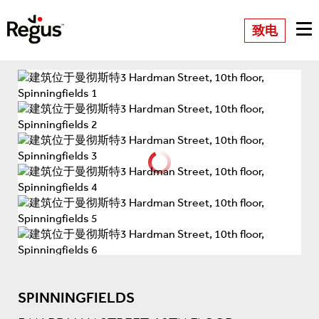
致电
SPINNINGFIELDS