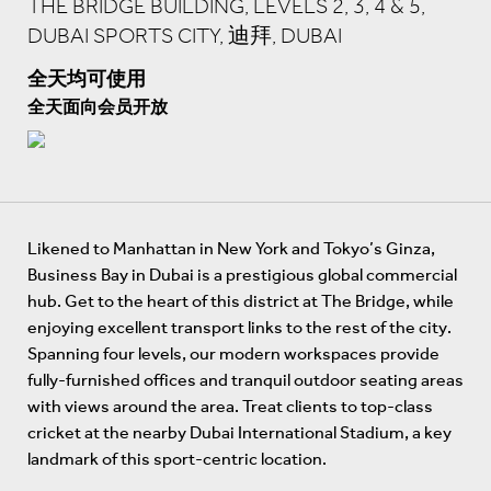
THE BRIDGE BUILDING, LEVELS 2, 3, 4 & 5,
DUBAI SPORTS CITY, 迪拜, DUBAI
全天均可使用
全天面向会员开放
Likened to Manhattan in New York and Tokyo’s Ginza,
Business Bay in Dubai is a prestigious global commercial
hub. Get to the heart of this district at The Bridge, while
enjoying excellent transport links to the rest of the city.
Spanning four levels, our modern workspaces provide
fully-furnished offices and tranquil outdoor seating areas
with views around the area. Treat clients to top-class
cricket at the nearby Dubai International Stadium, a key
landmark of this sport-centric location.