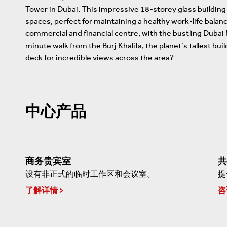
Tower in Dubai. This impressive 18-storey glass buildin
spaces, perfect for maintaining a healthy work-life balan
commercial and financial centre, with the bustling Dubai 
minute walk from the Burj Khalifa, the planet’s tallest bu
deck for incredible views across the area?
中心产品
商务贵宾室
共
设有非正式的临时工作区和会议室。
提
了解详情
咨