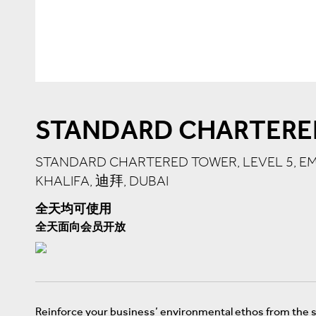
STANDARD CHARTERE
STANDARD CHARTERED TOWER, LEVEL 5, 
KHALIFA, 迪拜, DUBAI
全天均可使用
全天面向会员开放
Reinforce your business’ environmental ethos from the 