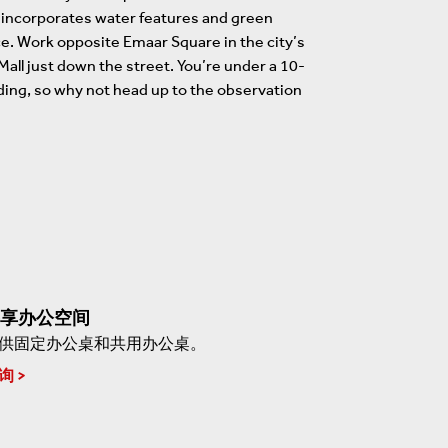
g incorporates water features and green
ce. Work opposite Emaar Square in the city’s
Mall just down the street. You’re under a 10-
ilding, so why not head up to the observation
享办公空间
供固定办公桌和共用办公桌。
询