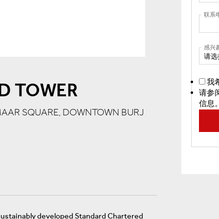
联系
感兴
请选
我
D TOWER
请参
信息
EMAAR SQUARE, DOWNTOWN BURJ
sustainably developed Standard Chartered