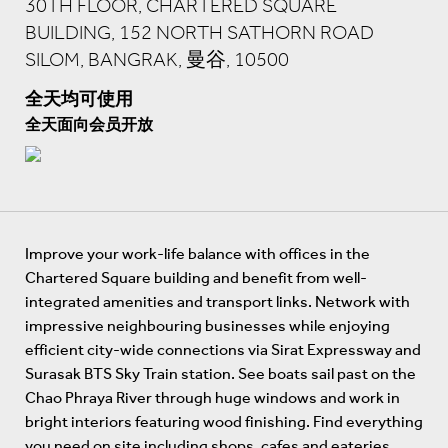
30TH FLOOR, CHARTERED SQUARE
BUILDING, 152 NORTH SATHORN ROAD
SILOM, BANGRAK, 曼谷, 10500
全天均可使用
全天面向会员开放
Improve your work-life balance with offices in the
Chartered Square building and benefit from well-
integrated amenities and transport links. Network with
impressive neighbouring businesses while enjoying
efficient city-wide connections via Sirat Expressway and
Surasak BTS Sky Train station. See boats sail past on the
Chao Phraya River through huge windows and work in
bright interiors featuring wood finishing. Find everything
you need on site including shops, cafes and eateries