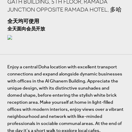
GATH BUILDING, 5TH FLOOR, RAMADA
JUNCTION OPPOSITE RAMADA HOTEL, 多哈
全天均可使用
全天面向会员开放
Enjoy a central Doha location with excellent transport
connections and expand alongside dynamic businesses
with offices in the Al Ghanem Building. Appreciate the
unique design, with its distinctive sunshades and
domed shape, before entering the stylish white brick
reception area. Make yourself at home in light-filled
offices with modern interiors, enjoy views over a vibrant
neighbourhood and network with like-minded
professionals in sociable communal areas. At the end of
the day it’s a short walk to explore local cafes,