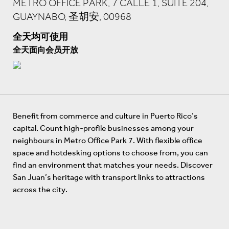
METRO OFFICE PARK, 7 CALLE 1, SUITE 204,
GUAYNABO, 圣胡安, 00968
全天均可使用
全天面向会员开放
Benefit from commerce and culture in Puerto Rico’s
capital. Count high-profile businesses among your
neighbours in Metro Office Park 7. With flexible office
space and hotdesking options to choose from, you can
find an environment that matches your needs. Discover
San Juan’s heritage with transport links to attractions
across the city.