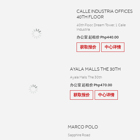
CALLE INDUSTRIA OFFICES
40TH FLOOR
40th Floor, Dream Tower, 1 Calle
Industria
办公室 起租价 Php440.00
获取报价
中心详情
AYALA MALLS THE 30TH
Ayala Malls The 30th
办公室 起租价 Php470.00
获取报价
中心详情
MARCO POLO
Sapphire Road