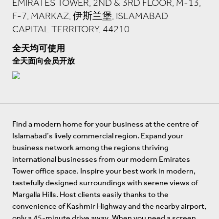
EMIRATES TOWER, 2ND & 3RD FLOOR, M-13,
F-7, MARKAZ, 伊斯兰堡, ISLAMABAD
CAPITAL TERRITORY, 44210
全天均可使用
全天面向会员开放
Find a modern home for your business at the centre of
Islamabad’s lively commercial region. Expand your
business network among the regions thriving
international businesses from our modern Emirates
Tower office space. Inspire your best work in modern,
tastefully designed surroundings with serene views of
Margalla Hills. Host clients easily thanks to the
convenience of Kashmir Highway and the nearby airport,
only a 45-minute drive away. When you need a screen