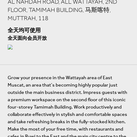
AL NAHDAH ROAD, ALL WATTAYAH, 2ND
FLOOR, TAMIMAH BUILDING, 马斯喀特,
MUTTRAH, 118
全天均可使用
全天面向会员开放
Grow your presence in the Wattayah area of East
Muscat, an area that’s becoming highly popular just
outside the main business district. Impress guests with
a premium workspace on the second floor of this iconic
four-storey Tamimah Building. Work productively and
collaborate effectively in stylish and comfortable spaces
and take refreshing breaks in the fully-stocked kitchen.
Make the most of your free time, with restaurants and
cafes in Ruwi to the East and the main city centre to the