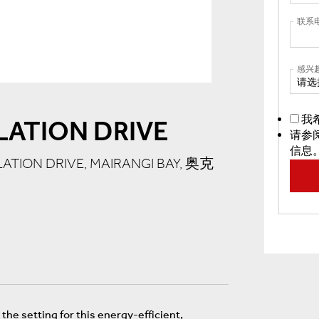
联系
感兴
请选
我
ATION DRIVE
请参
信息
LATION DRIVE, MAIRANGI BAY, 奥克
the setting for this energy-efficient,