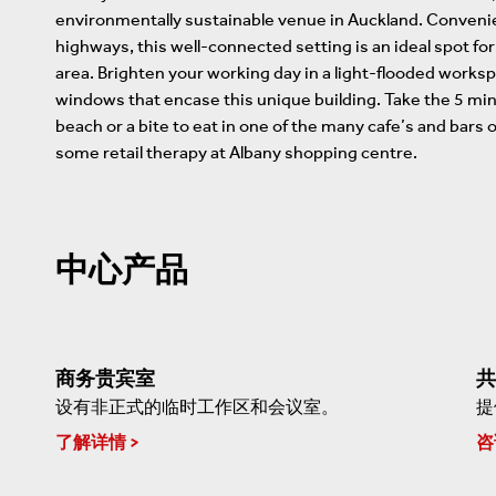
environmentally sustainable venue in Auckland. Convenie
highways, this well-connected setting is an ideal spot fo
area. Brighten your working day in a light-flooded works
windows that encase this unique building. Take the 5 minu
beach or a bite to eat in one of the many cafe’s and bars 
some retail therapy at Albany shopping centre.
中心产品
商务贵宾室
共
设有非正式的临时工作区和会议室。
提
了解详情
咨