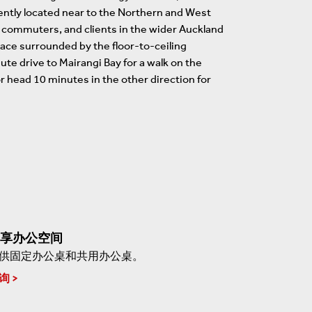
ntly located near to the Northern and West
r commuters, and clients in the wider Auckland
pace surrounded by the floor-to-ceiling
te drive to Mairangi Bay for a walk on the
or head 10 minutes in the other direction for
享办公空间
供固定办公桌和共用办公桌。
询