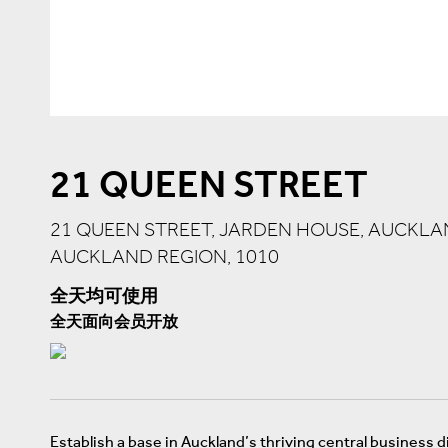
21 QUEEN STREET
21 QUEEN STREET, JARDEN HOUSE, AUCKLA
AUCKLAND REGION, 1010
全天均可使用
全天面向会员开放
Establish a base in Auckland’s thriving central business d