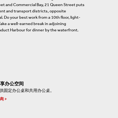
treet and Commercial Bay, 21 Queen Street puts
ment and transport districts, opposite
. Do your best work from a 10th floor, light-
Take a well-earned break in adjoining
aduct Harbour for dinner by the waterfront.
享办公空间
供固定办公桌和共用办公桌。
询