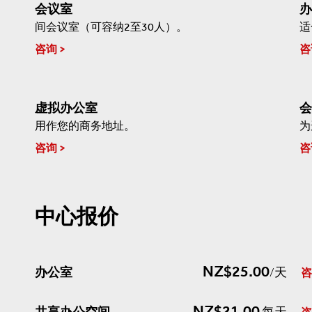
会议室
办
间会议室（可容纳2至30人）。
适
咨询
咨
虚拟办公室
会
用作您的商务地址。
为
咨询
咨
中心报价
NZ$25.00
办公室
/天
咨
NZ$21.00
共享办公空间
每天