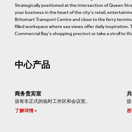
Strategically positioned at the intersection of Queen S
your business in the heart of the city’s retail, entertain
Britomart Transport Centre and close to the ferry terminal
filled workspace where sea views offer daily inspiration. 
Commercial Bay’s shopping precinct or take a stroll to Vi
中心产品
商务贵宾室
共
设有非正式的临时工作区和会议室。
提
了解详情
咨