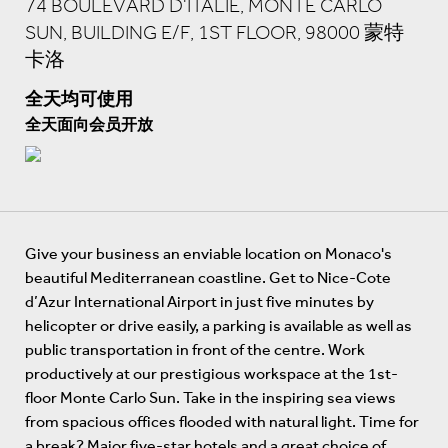
74 BOULEVARD D'ITALIE, MONTE CARLO
SUN, BUILDING E/F, 1ST FLOOR, 98000 蒙特
卡洛
全天均可使用
全天面向会员开放
Give your business an enviable location on Monaco's
beautiful Mediterranean coastline. Get to Nice-Cote
d’Azur International Airport in just five minutes by
helicopter or drive easily, a parking is available as well as
public transportation in front of the centre. Work
productively at our prestigious workspace at the 1st-
floor Monte Carlo Sun. Take in the inspiring sea views
from spacious offices flooded with natural light. Time for
a break? Major five-star hotels and a great choice of