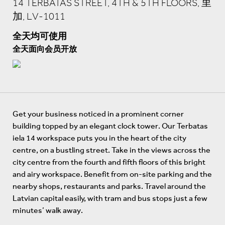
14 TERBATAS STREET, 4TH & 5TH FLOORS, 里
加, LV-1011
全天均可使用
全天面向会员开放
Get your business noticed in a prominent corner
building topped by an elegant clock tower. Our Terbatas
iela 14 workspace puts you in the heart of the city
centre, on a bustling street. Take in the views across the
city centre from the fourth and fifth floors of this bright
and airy workspace. Benefit from on-site parking and the
nearby shops, restaurants and parks. Travel around the
Latvian capital easily, with tram and bus stops just a few
minutes’ walk away.