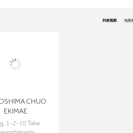
列表视图
地图
OSHIMA CHUO
EKIMAE
g. 1-2-10 Take
agoshimashi