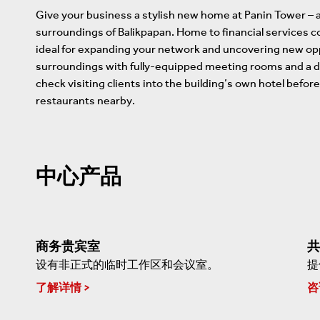
Give your business a stylish new home at Panin Tower – a
surroundings of Balikpapan. Home to financial services c
ideal for expanding your network and uncovering new op
surroundings with fully-equipped meeting rooms and a 
check visiting clients into the building’s own hotel before
restaurants nearby.
中心产品
商务贵宾室
共
设有非正式的临时工作区和会议室。
提
了解详情
咨