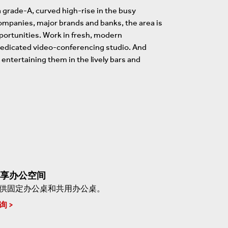
 grade-A, curved high-rise in the busy
ompanies, major brands and banks, the area is
portunities. Work in fresh, modern
dedicated video-conferencing studio. And
 entertaining them in the lively bars and
享办公空间
供固定办公桌和共用办公桌。
询