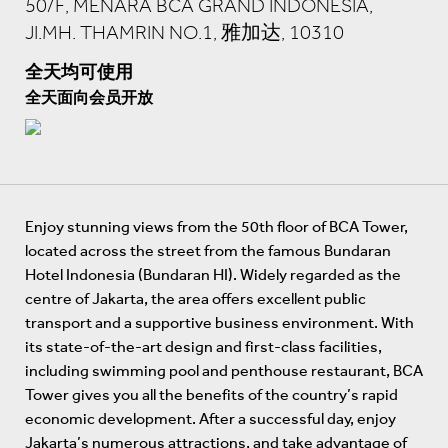
50/F, MENARA BCA GRAND INDONESIA,
JI.MH. THAMRIN NO.1, 雅加达, 10310
全天均可使用
全天面向会员开放
Enjoy stunning views from the 50th floor of BCA Tower,
located across the street from the famous Bundaran
Hotel Indonesia (Bundaran HI). Widely regarded as the
centre of Jakarta, the area offers excellent public
transport and a supportive business environment. With
its state-of-the-art design and first-class facilities,
including swimming pool and penthouse restaurant, BCA
Tower gives you all the benefits of the country’s rapid
economic development. After a successful day, enjoy
Jakarta’s numerous attractions, and take advantage of