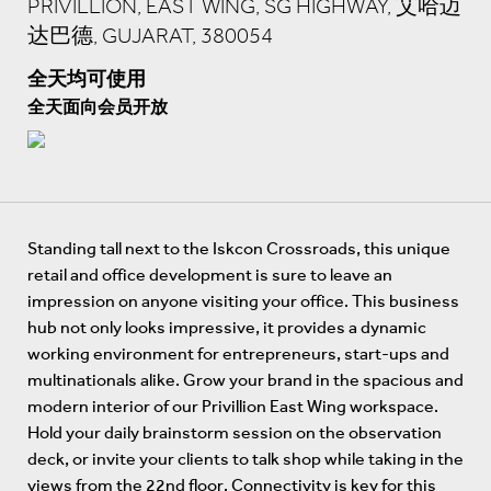
PRIVILLION, EAST WING, SG HIGHWAY, 艾哈迈
达巴德, GUJARAT, 380054
全天均可使用
全天面向会员开放
Standing tall next to the Iskcon Crossroads, this unique
retail and office development is sure to leave an
impression on anyone visiting your office. This business
hub not only looks impressive, it provides a dynamic
working environment for entrepreneurs, start-ups and
multinationals alike. Grow your brand in the spacious and
modern interior of our Privillion East Wing workspace.
Hold your daily brainstorm session on the observation
deck, or invite your clients to talk shop while taking in the
views from the 22nd floor. Connectivity is key for this