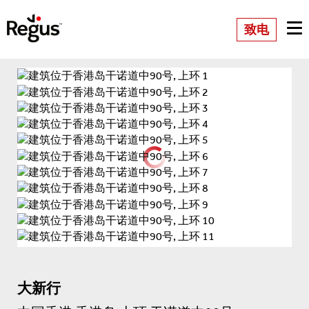
致电
大新行