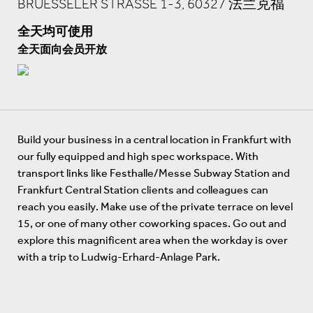
BRUESSELER STRASSE 1-3, 60327 法兰克福
全天均可使用
全天面向会员开放
Build your business in a central location in Frankfurt with
our fully equipped and high spec workspace. With
transport links like Festhalle/Messe Subway Station and
Frankfurt Central Station clients and colleagues can
reach you easily. Make use of the private terrace on level
15, or one of many other coworking spaces. Go out and
explore this magnificent area when the workday is over
with a trip to Ludwig-Erhard-Anlage Park.