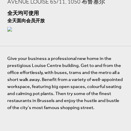
AVENUE LOUISE 65/11, 1050 布鲁塞尔
全天均可使用
全天面向会员开放
Give your business a professional new home in the
prestigious Louise Centre building. Get to and from the
office effortlessly, with buses, trams and the metro all a
short walk away. Benefit from a variety of well-appointed
workspace, featuring big open spaces, colourful seating
and calming pot plants. Then try some of the finest
restaurants in Brussels and enjoy the hustle and bustle
of the city’s most famous shopping street.