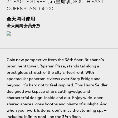
71 EAGLE STREET, 布里斯班, SOUTH EAST
QUEENSLAND, 4000
全天均可使用
全天面向会员开放
Gain new perspective from the 38th floor. Brisbane’s
prominent tower, Riparian Plaza, stands tall along a
prestigious stretch of the city’s riverfront. With
spectacular panoramic views over Story Bridge and
beyond, it’s hard not to feel inspired. This Harry Seidler-
designed workspace offers cutting-edge and
characterful design, inside and out. Enjoy wide-open
shared spaces, cosy booths and plenty of sunlight. And
when your work is done, don’t miss the stunning spa –
including infinity pool – on the 39th floor.