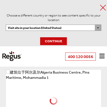
Choose a different country or region to see content specific to your
location
Visit site in your location (United States)
CONTINUE
400 120 0056