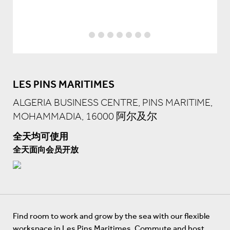
LES PINS MARITIMES
ALGERIA BUSINESS CENTRE, PINS MARITIME,
MOHAMMADIA, 16000 阿尔及尔
全天均可使用
全天面向会员开放
Find room to work and grow by the sea with our flexible
workspace in Les Pins Maritimes. Commute and host