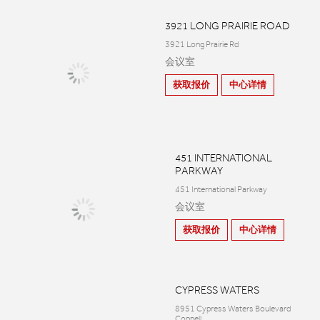
3921 LONG PRAIRIE ROAD
3921 Long Prairie Rd
会议室
获取报价
中心详情
451 INTERNATIONAL
PARKWAY
451 International Parkway
会议室
获取报价
中心详情
CYPRESS WATERS
8951 Cypress Waters Boulevard
Coppell