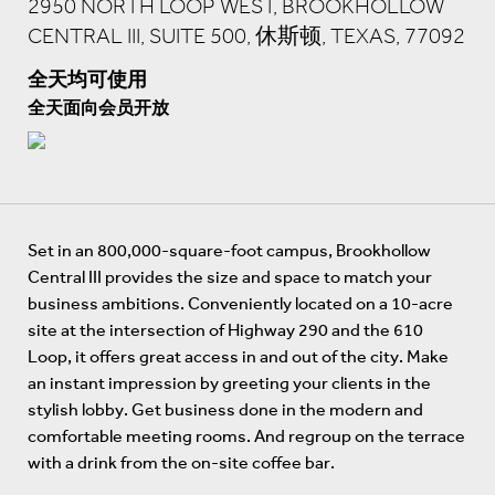
2950 NORTH LOOP WEST, BROOKHOLLOW
CENTRAL III, SUITE 500, 休斯顿, TEXAS, 77092
全天均可使用
全天面向会员开放
Set in an 800,000-square-foot campus, Brookhollow
Central III provides the size and space to match your
business ambitions. Conveniently located on a 10-acre
site at the intersection of Highway 290 and the 610
Loop, it offers great access in and out of the city. Make
an instant impression by greeting your clients in the
stylish lobby. Get business done in the modern and
comfortable meeting rooms. And regroup on the terrace
with a drink from the on-site coffee bar.