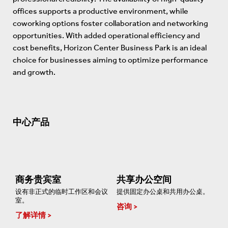
offices supports a productive environment, while
coworking options foster collaboration and networking
opportunities. With added operational efficiency and
cost benefits, Horizon Center Business Park is an ideal
choice for businesses aiming to optimize performance
and growth.
中心产品
商务贵宾室
共享办公空间
设有非正式的临时工作区和会议
提供固定办公桌和共用办公桌。
室。
咨询
了解详情