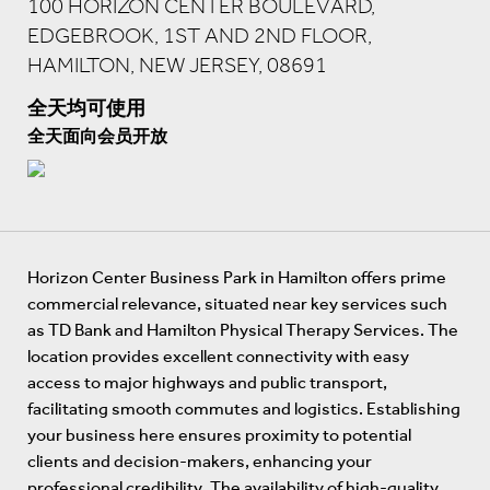
100 HORIZON CENTER BOULEVARD,
EDGEBROOK, 1ST AND 2ND FLOOR,
HAMILTON, NEW JERSEY, 08691
全天均可使用
全天面向会员开放
Horizon Center Business Park in Hamilton offers prime
commercial relevance, situated near key services such
as TD Bank and Hamilton Physical Therapy Services. The
location provides excellent connectivity with easy
access to major highways and public transport,
facilitating smooth commutes and logistics. Establishing
your business here ensures proximity to potential
clients and decision-makers, enhancing your
professional credibility. The availability of high-quality